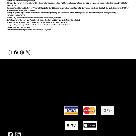
fördert und Gefäßverkalkung vorbeugt.
Stärkung des Immunsystems: Vitamin D3 spielt eine Schlüsselrolle bei der Funktion des Immunsystems und trägt dazu bei, den Körper vor Infektionen und Krankheiten
zu schützen.
Synergieeffekt: Die Kombination von Vitamin D3 und Vitamin K2 bietet eine optimale Unterstützung für die Knochen- und Herz-Kreislauf-Gesundheit und wirkt effektiver
als jedes dieser Vitamine für sich allein.
Richtige Blutgerinnung: Vitamin K2 fördert eine normale Blutgerinnung, was für die Gesundheit der Blutgefäße und die Vermeidung von Blutungen wichtig ist.
AKTIVE INHALTSSTOFFE:
Vitamin D3 (Cholecalciferol): Eine natürliche Form von Vitamin D, die bei der
die Aufnahme von Kalzium und Phosphor, die für die Knochen- und Zahngesundheit unerlässlich sind.
Vitamin K2 (Menachinon-7, MK-7): Eine aktive Form von Vitamin K2, die unterstützt.
eine gute Blutgerinnung und hilft, das Kalzium in die Knochen zu leiten und verhindert so
seine Ablagerung in den Arterien.
Sonnenblumenöl, Rindergelatine, Feuchthaltemittel - Glycerin
BRAUCHEN SIE HILFE?
NÜTZLICHE LINKS
Kontakt
Über uns
Punkte und Gutscheine
Nachricht
Rückgabe- und Rückerstattungsrichtlinien
Allgemeine Geschäftsbedingungen
Datenschutzrichtlinie
KONTAKTIEREN SIE UNS
ZAHLUNGSMÖGLICHKEITEN
Info@rjnutrition.ch
FOLGEN SIE UNS