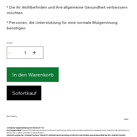
* Die ihr Wohlbefinden und ihre allgemeine Gesundheit verbessern
möchten.
* Personen, die Unterstützung für eine normale Blutgerinnung
benötigen.
Anzahl
In den Warenkorb
Sofortkauf
Beschreibung
Vorteile der Supplementierung mit Vitamin D3 + K2 :
Knochengesundheit:
Vitamin D3 fördert die Aufnahme von Kalzium und Phosphor, die für starke und gesunde Knochen unerlässlich sind. Vitamin K2 hilft, das Kalzium in
die Knochen zu leiten, und stärkt so deren Struktur.
Unterstützung des Herz-Kreislauf-Systems: Vitamin K2 verhindert die Ansammlung von Kalzium in den Arterien, was die Gesundheit des Herz-Kreislauf-Systems