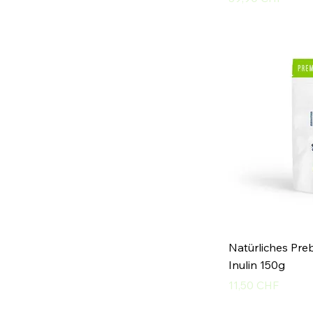
Natürliches Pre
Inulin 150g
Preis
11,50 CHF