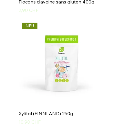
Flocons d’avoine sans gluten 400g
Preis
2,90 CHF
NEU
Xylitol (FINNLAND) 250g
Preis
10,90 CHF