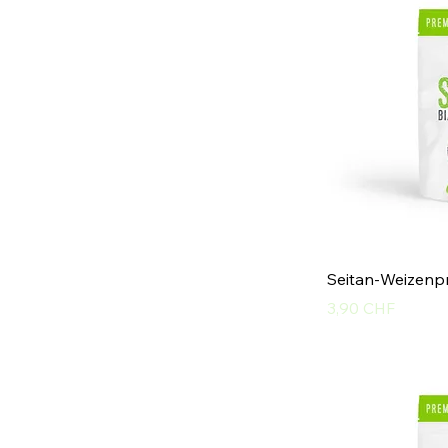
Seitan-Weizenp
Preis
3,90 CHF