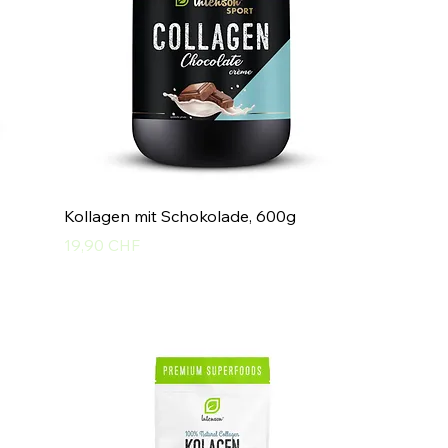
Kollagen mit Schokolade, 600g
Preis
19,90 CHF