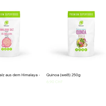
Salz aus dem Himalaya -
Quinoa (weiß) 250g
Preis
6,90 CHF