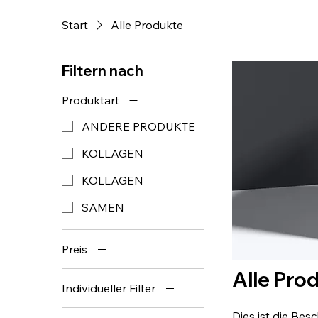
Start
Alle Produkte
Filtern nach
Produktart
ANDERE PRODUKTE
KOLLAGEN
KOLLAGEN
SAMEN
Preis
Alle Pro
1 CHF
50 CHF
Individueller Filter
ANDERE PRODUKTE
Dies ist die Bes