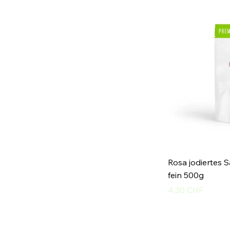
Rosa jodiertes 
fein 500g
Preis
4,30 CHF