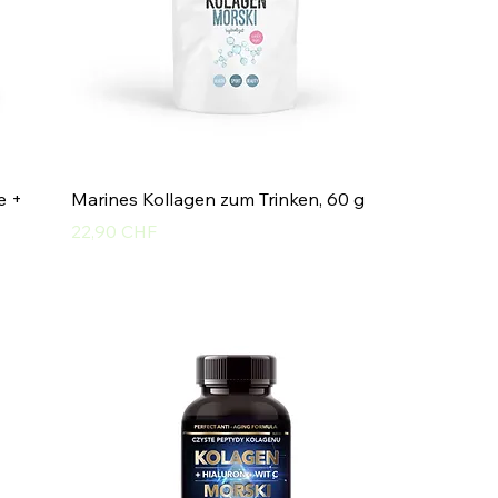
e +
Marines Kollagen zum Trinken, 60 g
Preis
22,90 CHF