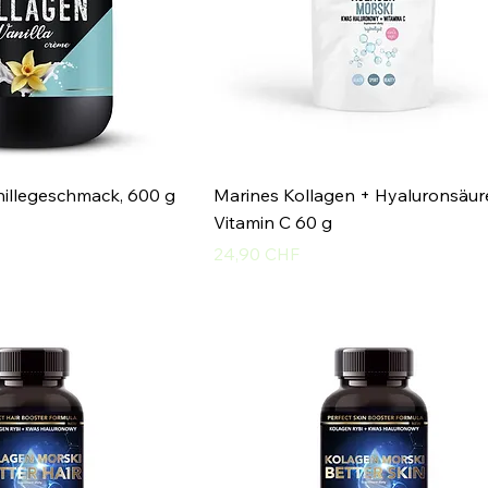
nillegeschmack, 600 g
Marines Kollagen + Hyaluronsäur
Vitamin C 60 g
Preis
24,90 CHF