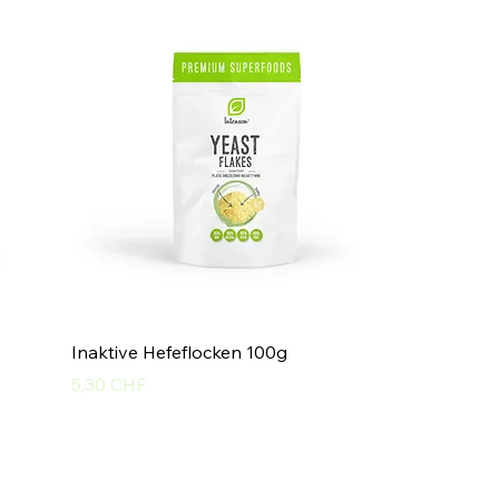
Inaktive Hefeflocken 100g
Preis
5,30 CHF