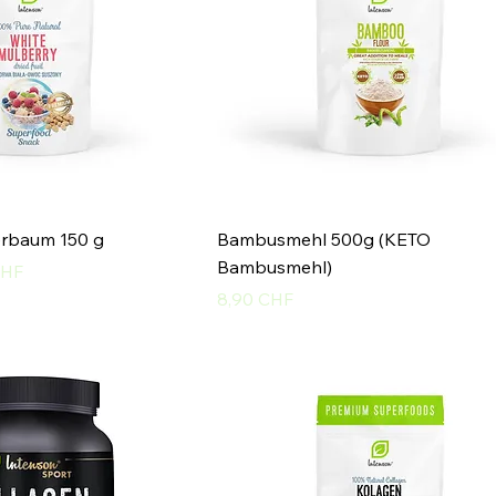
rbaum 150 g
Bambusmehl 500g (KETO
Bambusmehl)
reis
CHF
Preis
8,90 CHF