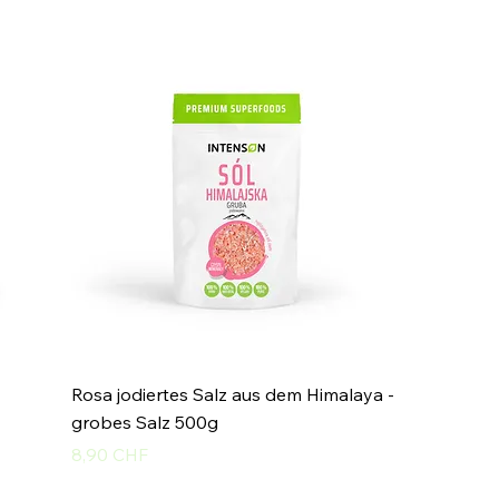
Rosa jodiertes Salz aus dem Himalaya -
grobes Salz 500g
Preis
8,90 CHF