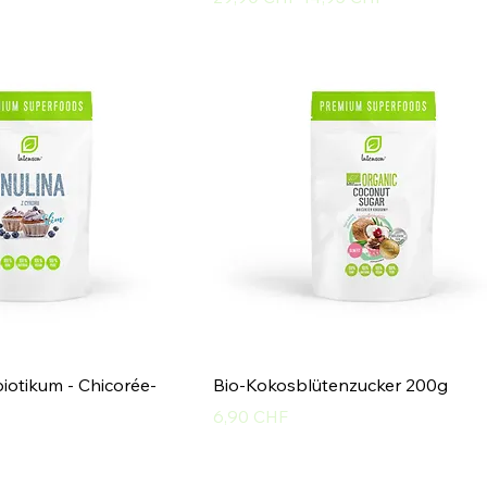
biotikum - Chicorée-
Bio-Kokosblütenzucker 200g
Preis
6,90 CHF