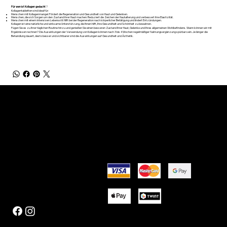
Für wen ist Kollagen gedacht
?
Kollagentabletten sind ideal für:
Menschen mit Kollagenmangel: Fördert die Regeneration und Gesundheit von Haut und Gelenken.
Menschen, die sich Sorgen um den Zustand ihrer Haut machen: Reduziert die Zeichen der Hautalterung und verbessert ihre Elastizität.
Menschen mit einem intensiven Lebensstil: Hilft bei der Regeneration nach körperlicher Betätigung und lindert Entzündungen.
Kollagen ist eine natürliche und wirksame Unterstützung, die Ihnen hilft, Ihre Gesundheit und Schönheit zu bewahren.
Fügen Sie es zu Ihrer täglichen Routine hinzu und genießen Sie einen besseren Zustand Ihrer Haut, Gelenke und Ihres allgemeinen Wohlbefindens. Wann können wir mit
Ergebnissen rechnen? Die Auswirkungen der Verwendung von Kollagen können nach 3 bis 4 Wochen regelmäßiger Nahrungsergänzung spürbar sein. Je länger die
Behandlung dauert, desto besser und sichtbarer sind die Auswirkungen auf Gesundheit und Ästhetik.
BRAUCHEN SIE HILFE?
NÜTZLICHE LINKS
Kontakt
Über uns
Punkte und Gutscheine
Nachricht
Rückgabe- und Rückerstattungsrichtlinien
Allgemeine Geschäftsbedingungen
Datenschutzrichtlinie
KONTAKTIEREN SIE UNS
ZAHLUNGSMÖGLICHKEITEN
Info@rjnutrition.ch
FOLGEN SIE UNS