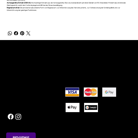
AKTIVE INHALTSSTOFFE:
Ashwagandha-Extrakt (KSM-66)
: Hochwertiger Extrakt aus der Ashwagandha-Wurzel, standardisiert auf einen Gehalt von 5% Vitanoliden. Fördert das emotionale
Gleichgewicht, senkt den Cortisolspiegel und hilft bei der Stressbewältigung.
Magnesiumcitrat:
Die am besten absorbierte Form von Magnesium zur Unterstützung des Nervensystems, zur Verbesserung der Schlafqualität und zur
Unterstützung der geistigen Funktionen.
BRAUCHEN SIE HILFE?
NÜTZLICHE LINKS
Kontakt
Über uns
Punkte und Gutscheine
Nachricht
Rückgabe- und Rückerstattungsrichtlinien
Allgemeine Geschäftsbedingungen
Datenschutzrichtlinie
KONTAKTIEREN SIE UNS
ZAHLUNGSMÖGLICHKEITEN
Info@rjnutrition.ch
FOLGEN SIE UNS
© 2025 by Flor IT
REVIEWS