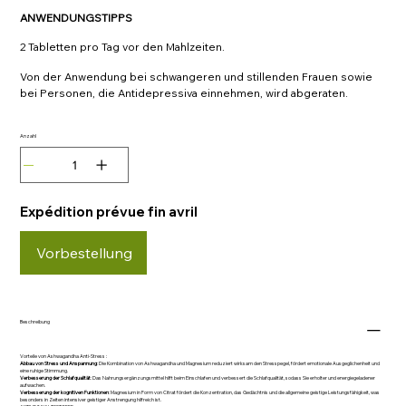
ANWENDUNGSTIPPS
2 Tabletten pro Tag vor den Mahlzeiten.
Von der Anwendung bei schwangeren und stillenden Frauen sowie
bei Personen, die Antidepressiva einnehmen, wird abgeraten.
Anzahl
Expédition prévue fin avril
Vorbestellung
Beschreibung
Vorteile von Ashwagandha Anti-Stress :
Abbau von Stress und Anspannung
: Die Kombination von Ashwagandha und Magnesium reduziert wirksam den Stresspegel, fördert emotionale Ausgeglichenheit und
eine ruhige Stimmung.
Verbesserung der Schlafqualität
: Das Nahrungsergänzungsmittel hilft beim Einschlafen und verbessert die Schlafqualität, sodass Sie erholter und energiegeladener
aufwachen.
Verbesserung der kognitiven Funktionen
: Magnesium in Form von Citrat fördert die Konzentration, das Gedächtnis und die allgemeine geistige Leistungsfähigkeit, was
besonders in Zeiten intensiver geistiger Anstrengung hilfreich ist.