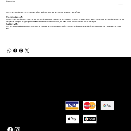
Description
Poudre de collagène marin – Soutien naturel à la santé de la peau, des articulations et des os, sans arômes
Description du produit :
La poudre de collagène marin (poisson) est un complément alimentaire simple, à ingrédient unique, qui se concentre sur l’apport d’hydrolysat de collagène de poisson pur.
Il s’agit d’un collagène de type I qui soutient naturellement la santé de la peau, des articulations, des os, des cheveux et des ongles.
Ingrédient actif :
Hydrolysat de collagène de poisson – Il s’agit d’un collagène de type I de haute qualité qui favorise la réparation et la régénération de la peau, des cheveux et des ongles,
tout
BESOIN D'AIDE ?
LIENS UTILES
Contact
À propos de nous
Points & Coupons
Actualités
Returns & Refund Policy
Conditions générales
Privacy Policy
CONTACTEZ-NOUS
OPTIONS DE PAIEMENT
Info@rjnutrition.ch
FOLLOW US