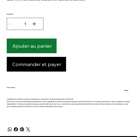
Quantité
Ajouter au panier
Commander et payer
Description
Collagène en sachets au goût de mangue avec vitamine C et acide hyaluronique, 10 000 mg.
Découvrez le pouvoir de la beauté naturelle avec notre collagène en sachets au goût de mangue, enrichi de vitamine C et d’acide hyaluronique. Cette combinaison unique
d’ingrédients contribue à la santé de la peau, des articulations et des tissus conjonctifs, en leur apportant élasticité et fermeté. Notre produit est le choix idéal pour ceux
qui souhaitent prendre soin de leur corps de manière naturelle et savoureuse.