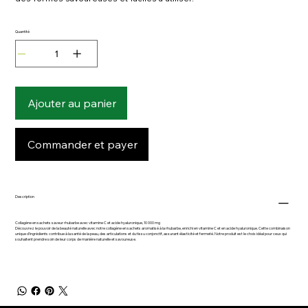
Quantité
Ajouter au panier
Commander et payer
Description
Collagène en sachets saveur rhubarbe avec vitamine C et acide hyaluronique, 10 000 mg
Découvrez le pouvoir de la beauté naturelle avec notre collagène en sachets aromatisé à la rhubarbe, enrichi en vitamine C et en acide hyaluronique. Cette combinaison
unique d’ingrédients contribue à la santé de la peau, des articulations et du tissu conjonctif, assurant élasticité et fermeté. Notre produit est le choix idéal pour ceux qui
souhaitent prendre soin de leur corps de manière naturelle et savoureuse.