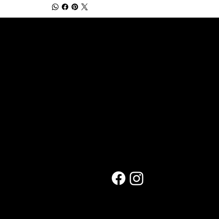
NS UTILES
CONTACT
NOUS
 de nous
s
ns générales
Info@rjnutrition.ch
olicy
FOLLOW 