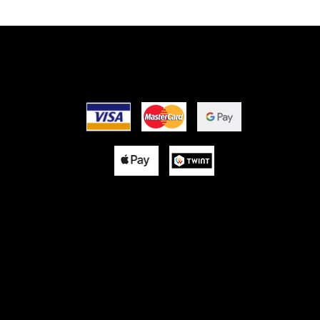
EZ-
OPTIONS DE PAIEME
US
© 2025 by Flor IT