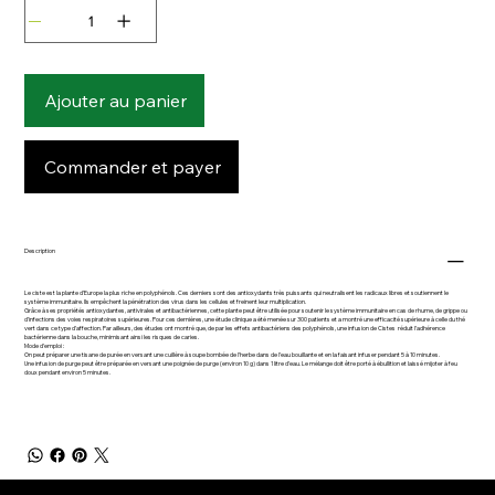
Ajouter au panier
Commander et payer
Description
Le ciste est la plante d’Europe la plus riche en polyphénols. Ces derniers sont des antioxydants très puissants qui neutralisent les radicaux libres et soutiennent le
système immunitaire. Ils empêchent la pénétration des virus dans les cellules et freinent leur multiplication.
Grâce à ses propriétés antioxydantes, antivirales et antibactériennes, cette plante peut être utilisée pour soutenir le système immunitaire en cas de rhume, de grippe ou
d’infections des voies respiratoires supérieures. Pour ces dernières, une étude clinique a été menée sur 300 patients et a montré une efficacité supérieure à celle du thé
vert dans ce type d’affection. Par ailleurs, des études ont montré que, de par les effets antibactériens des polyphénols, une infusion de Cistes réduit l’adhérence
bactérienne dans la bouche, minimisant ainsi les risques de caries.
Mode d’emploi :
On peut préparer une tisane de purée en versant une cuillère à soupe bombée de l’herbe dans de l’eau bouillante et en la faisant infuser pendant 5 à 10 minutes.
Une infusion de purge peut être préparée en versant une poignée de purge (environ 10 g) dans 1 litre d’eau. Le mélange doit être porté à ébullition et laissé mijoter à feu
doux pendant environ 5 minutes.