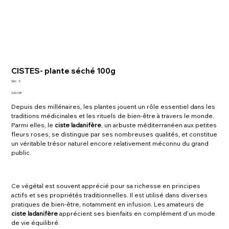
CISTES- plante séché 100g
SKU :
5
SKU
Prix
3,90 CHF
5
Depuis des millénaires, les plantes jouent un rôle essentiel dans les
traditions médicinales et les rituels de bien-être à travers le monde.
Parmi elles, le
ciste ladanifère
, un arbuste méditerranéen aux petites
fleurs roses, se distingue par ses nombreuses qualités, et constitue
un véritable trésor naturel encore relativement méconnu du grand
public.
Ce végétal est souvent apprécié pour sa richesse en principes
actifs et ses propriétés traditionnelles. Il est utilisé dans diverses
pratiques de bien-être, notamment en infusion. Les amateurs de
ciste ladanifère
apprécient ses bienfaits en complément d'un mode
de vie équilibré.