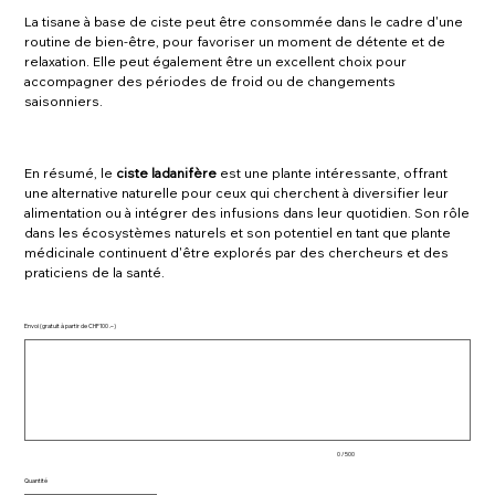
La tisane à base de ciste peut être consommée dans le cadre d'une
routine de bien-être, pour favoriser un moment de détente et de
relaxation. Elle peut également être un excellent choix pour
accompagner des périodes de froid ou de changements
saisonniers.
En résumé, le
ciste ladanifère
est une plante intéressante, offrant
une alternative naturelle pour ceux qui cherchent à diversifier leur
alimentation ou à intégrer des infusions dans leur quotidien. Son rôle
dans les écosystèmes naturels et son potentiel en tant que plante
médicinale continuent d'être explorés par des chercheurs et des
praticiens de la santé.
Envoi (gratuit à partir de CHF100 .–)
Jusqu'à
500
caractères.
0 / 500
Quantité