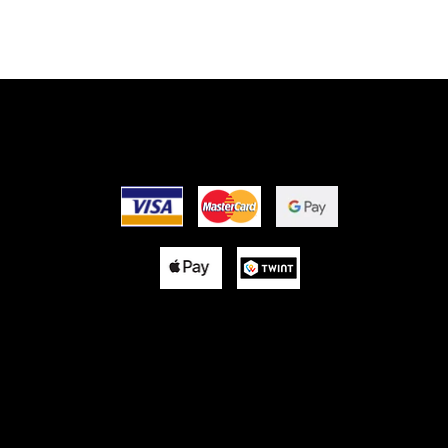
EZ-
OPTIONS DE PAIEME
US