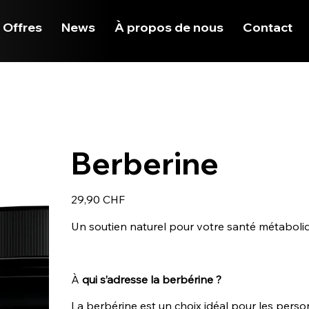
 Offres
News
À propos de nous
Contact
Berberine
Prix
29,90 CHF
Un soutien naturel pour votre santé métaboli
À
qui s’adresse la berbérine ?
La berbérine est un choix idéal pour les perso