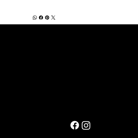
NS UTILES
CONTACT
NOUS
 de nous
s
ns générales
Info@rjnutrition.ch
olicy
FOLLOW 