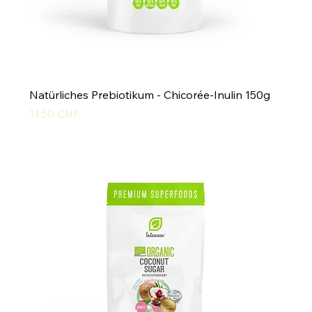
Natürliches Prebiotikum - Chicorée-Inulin 150g
Preis
11,50 CHF