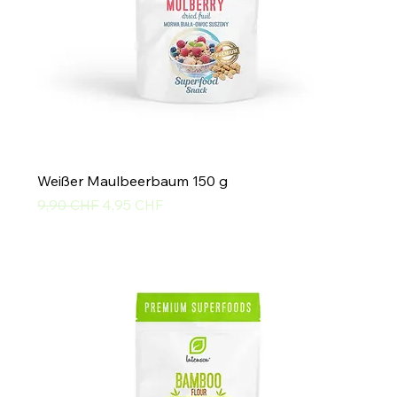
Weißer Maulbeerbaum 150 g
Standardpreis
Sale-Preis
9,90 CHF
4,95 CHF