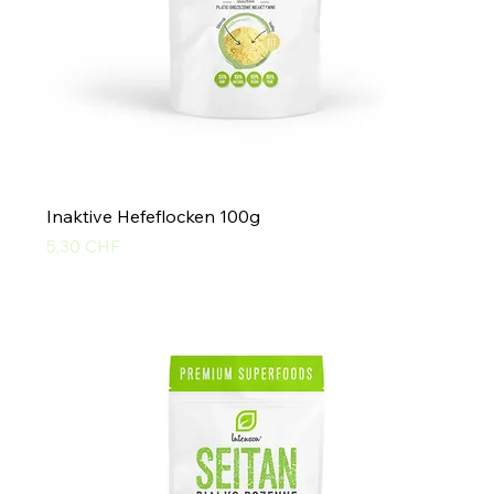
Inaktive Hefeflocken 100g
Preis
5,30 CHF