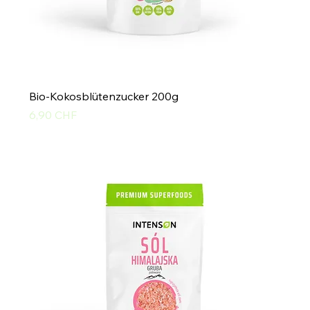
Bio-Kokosblütenzucker 200g
Preis
6,90 CHF