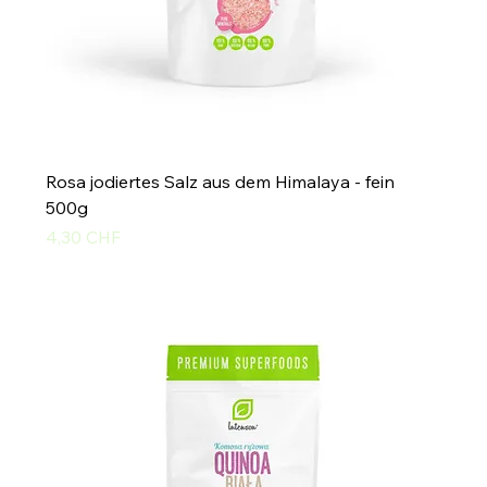
Rosa jodiertes Salz aus dem Himalaya - fein
500g
Preis
4,30 CHF