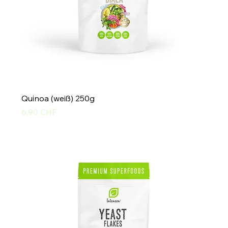
Quinoa (weiß) 250g
Preis
6,90 CHF