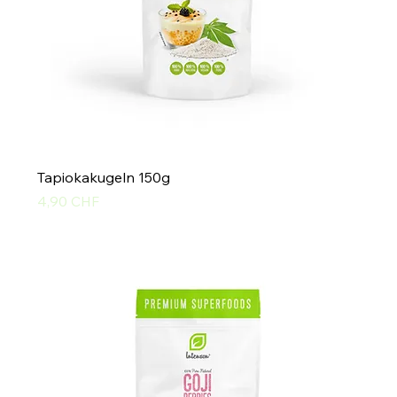
Tapiokakugeln 150g
Preis
4,90 CHF