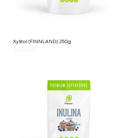
Xylitol (FINNLAND) 250g
Preis
10,90 CHF